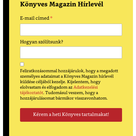
Könyves Magazin Hírlevél
*
E-mail címed
Hogyan szólítsunk?
Feliratkozásommal hozzájárulok, hogy a megadott
személyes adataimat a Könyves Magazin hírlevél
küldése céljából kezelje. Kijelentem, hogy
elolvastam és elfogadom az
Adatkezelési
tájékoztatót
. Tudomásul veszem, hogy a
hozzájárulásomat bármikor visszavonhatom.