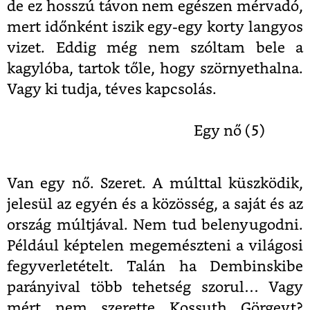
de ez hosszú távon nem egészen mérvadó,
mert időnként iszik egy-egy korty langyos
vizet. Eddig még nem szóltam bele a
kagylóba, tartok tőle, hogy szörnyethalna.
Vagy ki tudja, téves kapcsolás.
Egy nő (5)
Van egy nő. Szeret. A múlttal küszködik,
jelesül az egyén és a közösség, a saját és az
ország múltjával. Nem tud belenyugodni.
Például képtelen megemészteni a világosi
fegyverletételt. Talán ha Dembinskibe
parányival több tehetség szorul… Vagy
mért nem szerette Kossuth Görgeyt?