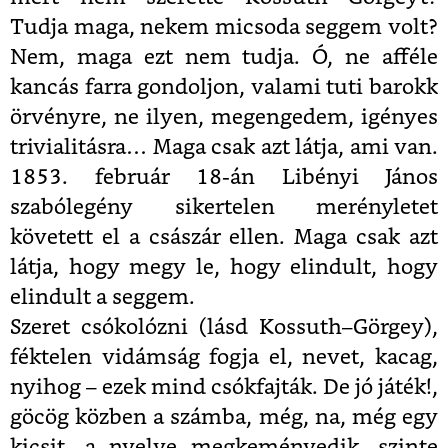
Tudja maga, nekem micsoda seggem volt?
Nem, maga ezt nem tudja. Ó, ne afféle
kancás farra gondoljon, valami tuti barokk
örvényre, ne ilyen, megengedem, igényes
trivialitásra… Maga csak azt látja, ami van.
1853. február 18-án Libényi János
szabólegény sikertelen merényletet
követett el a császár ellen. Maga csak azt
látja, hogy megy le, hogy elindult, hogy
elindult a seggem.
Szeret csókolózni (lásd Kossuth–Görgey),
féktelen vidámság fogja el, nevet, kacag,
nyihog – ezek mind csókfajták. De jó játék!,
göcög közben a számba, még, na, még egy
kicsit, a nyelve megkeményedik, szinte