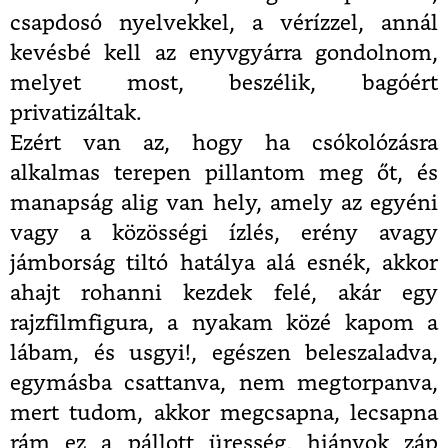
csapdosó nyelvekkel, a vérízzel, annál
kevésbé kell az enyvgyárra gondolnom,
melyet most, beszélik, bagóért
privatizáltak.
Ezért van az, hogy ha csókolózásra
alkalmas terepen pillantom meg őt, és
manapság alig van hely, amely az egyéni
vagy a közösségi ízlés, erény avagy
jámborság tiltó hatálya alá esnék, akkor
ahajt rohanni kezdek felé, akár egy
rajzfilmfigura, a nyakam közé kapom a
lábam, és usgyi!, egészen beleszaladva,
egymásba csattanva, nem megtorpanva,
mert tudom, akkor megcsapna, lecsapna
rám ez a pállott üresség, hiányok záp