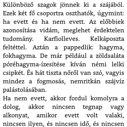
Különböző szagok jönnek ki a szájából.
Ezek két fő csoportra oszthatók, úgymint:
ha evett és ha nem evett. Az előbbiek
azonosítása vidám, meglehet érdektelen
tudomány. Karfiolleves. Kelkáposzta
feltéttel. Aztán a pappedlik: hagyma,
fokhagyma. De már például a zöldsaláta
póréhagyma-ízesítése kíván némi lelki
csipkét. És hát tiszta nőről van szó, vagyis
mindez a fogmosás, nemritkán szájvíz
palástolásában.
Ha nem evett, akkor fordul komolyra a
dolog, akkor nincsen tegnap vagy
alkonyat, amikor evett volt valaki,
nincsen ilyen, és nincsen idő, és nincsen