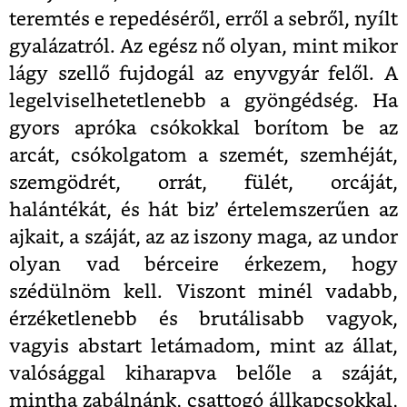
teremtés e repedéséről, erről a sebről, nyílt
gyalázatról. Az egész nő olyan, mint mikor
lágy szellő fujdogál az enyvgyár felől. A
legelviselhetetlenebb a gyöngédség. Ha
gyors apróka csókokkal borítom be az
arcát, csókolgatom a szemét, szemhéját,
szemgödrét, orrát, fülét, orcáját,
halántékát, és hát biz’ értelemszerűen az
ajkait, a száját, az az iszony maga, az undor
olyan vad bérceire érkezem, hogy
szédülnöm kell. Viszont minél vadabb,
érzéketlenebb és brutálisabb vagyok,
vagyis abstart letámadom, mint az állat,
valósággal kiharapva belőle a száját,
mintha zabálnánk, csattogó állkapcsokkal,