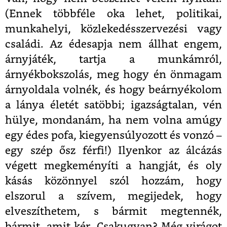
(Ennek többféle oka lehet, politikai,
munkahelyi, közlekedésszervezési vagy
családi. Az édesapja nem állhat engem,
árnyjáték, tartja a munkámról,
árnyékbokszolás, meg hogy én önmagam
árnyoldala volnék, és hogy beárnyékolom
a lánya életét satöbbi; igazságtalan, vén
hülye, mondanám, ha nem volna amúgy
egy édes pofa, kiegyensúlyozott és vonzó –
egy szép ősz férfi!) Ilyenkor az álcázás
végett megkeményíti a hangját, és oly
kásás közönnyel szól hozzám, hogy
elszorul a szívem, megijedek, hogy
elveszíthetem, s bármit megtennék,
bármit, amit kér. Csakugyan? Még virágot