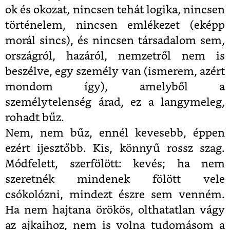
ok és okozat, nincsen tehát logika, nincsen
történelem, nincsen emlékezet (eképp
morál sincs), és nincsen társadalom sem,
országról, hazáról, nemzetről nem is
beszélve, egy személy van (ismerem, azért
mondom így), amelyből a
személytelenség árad, ez a langymeleg,
rohadt bűz.
Nem, nem bűz, ennél kevesebb, éppen
ezért ijesztőbb. Kis, könnyű rossz szag.
Módfelett, szerfölött: kevés; ha nem
szeretnék mindenek fölött vele
csókolózni, mindezt észre sem venném.
Ha nem hajtana örökös, olthatatlan vágy
az ajkaihoz, nem is volna tudomásom a