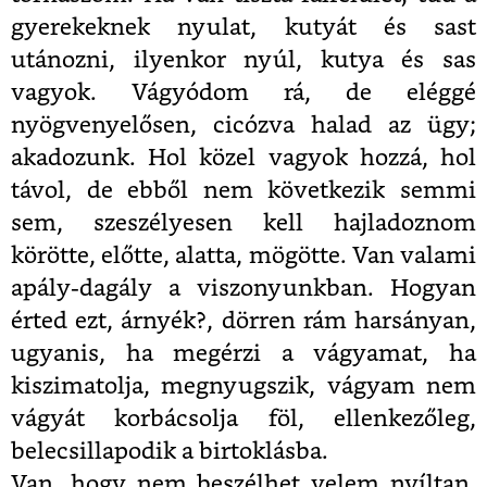
gyerekeknek nyulat, kutyát és sast
utánozni, ilyenkor nyúl, kutya és sas
vagyok. Vágyódom rá, de eléggé
nyögvenyelősen, cicózva halad az ügy;
akadozunk. Hol közel vagyok hozzá, hol
távol, de ebből nem következik semmi
sem, szeszélyesen kell hajladoznom
körötte, előtte, alatta, mögötte. Van valami
apály-dagály a viszonyunkban. Hogyan
érted ezt, árnyék?, dörren rám harsányan,
ugyanis, ha megérzi a vágyamat, ha
kiszimatolja, megnyugszik, vágyam nem
vágyát korbácsolja föl, ellenkezőleg,
belecsillapodik a birtoklásba.
Van, hogy nem beszélhet velem nyíltan.