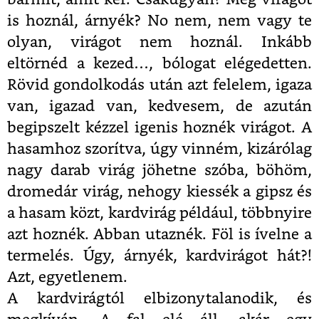
is hoznál, árnyék? No nem, nem vagy te
olyan, virágot nem hoznál. Inkább
eltörnéd a kezed…, bólogat elégedetten.
Rövid gondolkodás után azt felelem, igaza
van, igazad van, kedvesem, de azután
begipszelt kézzel igenis hoznék virágot. A
hasamhoz szorítva, úgy vinném, kizárólag
nagy darab virág jöhetne szóba, böhöm,
dromedár virág, nehogy kiessék a gipsz és
a hasam közt, kardvirág például, többnyire
azt hoznék. Abban utaznék. Föl is ívelne a
termelés. Úgy, árnyék, kardvirágot hát?!
Azt, egyetlenem.
A kardvirágtól elbizonytalanodik, és