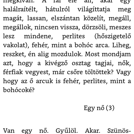
megkíván. A fal elé áll, akár egy
halálraítélt, hátulról világíttatja meg
magát, lassan, elszántan közelít, megáll,
megállok, nincsen vissza, dörzsöli, meszes
lesz mindene, perlites (hőszigetelő
vakolat), fehér, mint a bohóc arca. Liheg,
reszket, én alig mozdulok. Most mondjam
azt, hogy a kivégző osztag tagjai, nők,
férfiak vegyest, már csőre töltöttek? Vagy
hogy az ő arcuk is fehér, perlites, mint a
bohócoké?
Egy nő (3)
Van egy nő. Gyűlöl. Akar. Szünös-