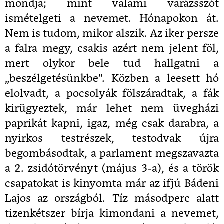
mondja; mint valami varázsszót
ismételgeti a nevemet. Hónapokon át.
Nem is tudom, mikor alszik. Az iker persze
a falra megy, csakis azért nem jelent föl,
mert olykor bele tud hallgatni a
„beszélgetésünkbe”. Közben a leesett hó
elolvadt, a pocsolyák fölszáradtak, a fák
kirügyeztek, már lehet nem üvegházi
paprikát kapni, igaz, még csak darabra, a
nyirkos testrészek, testodvak újra
begombásodtak, a parlament megszavazta
a 2. zsidótörvényt (május 3-a), és a török
csapatokat is kinyomta már az ifjú Bádeni
Lajos az országból. Tíz másodperc alatt
tizenkétszer bírja kimondani a nevemet,