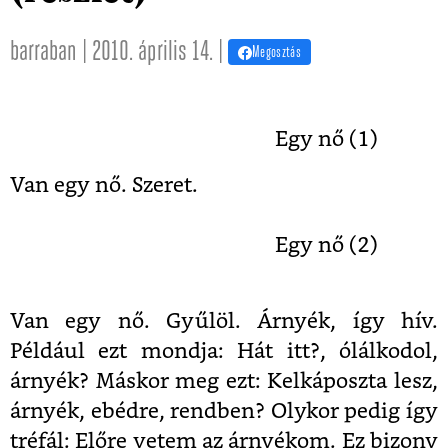
barraban | 2010. április 14. |
Megosztás
Egy nő (1)
Van egy nő. Szeret.
Egy nő (2)
Van egy nő. Gyűlöl. Árnyék, így hív.
Például ezt mondja: Hát itt?, ólálkodol,
árnyék? Máskor meg ezt: Kelkáposzta lesz,
árnyék, ebédre, rendben? Olykor pedig így
tréfál: Előre vetem az árnyékom. Ez bizony