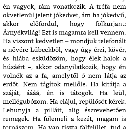
én vagyok, rám vonatkozik. A tréfa nem
okvetlenül jelent jókedvet, ám ha jókedvű,
akkor előfordul, hogy fölkurjant:
Árnyékvilág! Ezt is magamra kell vennem.
Ha viszont kedvetlen – mondjuk telefonált
a nővére Lübeckből, vagy úgy érzi, kövér,
és hiába esküdözöm, hogy élek-halok a
húsáért –, akkor odanyilatkozik, hogy én
volnék az a fa, amelytől ő nem látja az
erdőt. Nem tágítok mellőle. Ha kitátja a
száját, áááá, én is tátogok. Ha leül,
mellégubózom. Ha elájul, repülősót kérek.
Lehunyja a pilláit, alig észrevehetően
remegek. Ha fölemeli a kezét, magam is
tornászom. Ha van tiszta falfelület, tud a