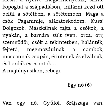
kopogtat a szájpadláson, trillázni kezd ott
belül a sötétben, a sötétemben. Maga a
csók Paganinije, alázatoskodom. Kuss!
Dolgozok! Mászkálnak rajta a csókok, a
nyakán, a barnára sült íven, orca, orr,
szemgödör, csók a tekintetben, halánték,
fejtető, megmozdulnak a combok,
moccannak csupán, érintenek és elválnak,
és bordák és csontok…
A majtényi síkon, rebegi.
Egy nő (6)
Van egy nő. Gyűlöl. Szájszaga van.