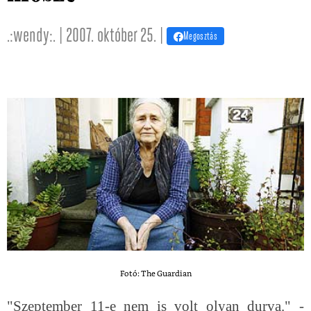
.:wendy:. | 2007. október 25. |
Megosztás
Fotó: The Guardian
"Szeptember 11-e nem is volt olyan durva." -