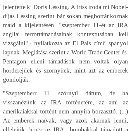
jelentette ki Doris Lessing. A friss irodalmi Nobel-
díjas Lessing szerint bár sokan megbotránkoznak
majd a kijelentésén, "szeptember 11-ét az IRA
angliai terrortámadásainak kontextusában kell
vizsgálni".- nyilatkozta az El Pais című spanyol
lapnak. Meglátása szerint a World Trade Center és
Pentagon elleni támadások nem voltak olyan
horderejűek és szörnyűek, mint azt az emberek
gondolják.
"Szeptemberr 11. szörnyű dátum, de ha
visszanézünk az IRA történetére, az ami az
amerikaiakkal történt nem annyira borzasztó. (...)
Az emberek naívak, vagy azok akarnak lenni,
elfelejtik, hogy az IRA bombákkal támadott a