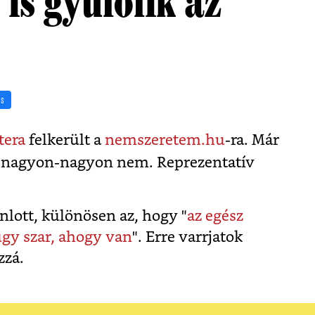
 is gyűlölik az
ás
tera
felkerült a
nemszeretem.hu
-ra. Már
: nagyon-nagyon nem. Reprezentatív
lott, különösen az, hogy "
az egész
gy szar, ahogy van
". Erre varrjatok
zzá.