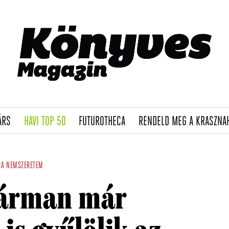
(CURRENT)
(CURRENT)
(CURRENT)
ÁRS
HAVI TOP 50
FUTUROTHECA
RENDELD MEG A KRASZNA
RA
NEMSZERETEM
Hárman már