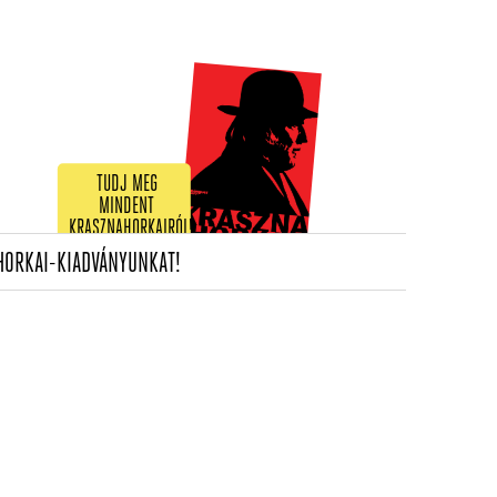
TUDJ MEG
MINDENT
KRASZNAHORKAIRÓL!
(CURRENT)
HORKAI-KIADVÁNYUNKAT!