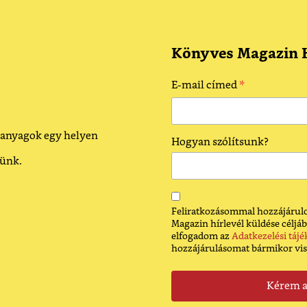
Könyves Magazin H
*
E-mail címed
 anyagok egy helyen
Hogyan szólítsunk?
dünk.
Feliratkozásommal hozzájárulo
Magazin hírlevél küldése céljáb
elfogadom az
Adatkezelési tájé
hozzájárulásomat bármikor vi