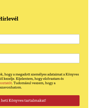
írlevél
k, hogy a megadott személyes adataimat a Könyves
ól kezelje. Kijelentem, hogy elolvastam és
koztatót
. Tudomásul veszem, hogy a
sszavonhatom.