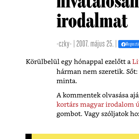
hivatalosan
irodalmat
-czky- | 2007. május 25. |
Megoszt
Körülbelül egy hónappal ezelőtt a
Li
hárman nem szeretik. Sőt
minta.
A kommentek olvasása aján
kortárs magyar irodalom ú
gombot. Vagy szóljatok ho