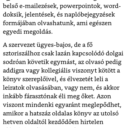
belső e-mailezések, powerpointok, word-
doksik, jelentések, és naplóbejegyzések
formájában olvashatunk, ami egészen
egyedi megoldás.
A szervezet ügyes-bajos, de a fő
sztoriszálhoz csak lazán kapcsolódó dolgai
sodróan követik egymást, az olvasó pedig
addigra vagy kollegiális viszonyt kötött a
könyv szereplőivel, és élvezetét leli a
leiratok olvasásában, vagy nem, és akkor
inkább fárasztónak éli meg őket. Azon
viszont mindenki egyaránt meglepődhet,
amikor a hatszáz oldalas könyv az utolsó
hetven oldaltól kezdődően hirtelen