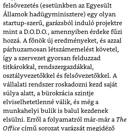
felsővezetés (esetünkben az Egyesült
Államok hadügyminisztere) egy olyan
startup-szerű, garázsból induló projektre
mint a D.O.D.O., amennyiben érdeke fűzi
hozzá. A főnök új eredményeket, és azzal
párhuzamosan létszámemelést követel,
így a szervezet gyorsan felduzzad
titkárokkal, rendszergazdákkal,
osztályvezetőkkel és felsővezetőkkel. A
vállalati rendszer roskadozni kezd saját
súlya alatt, a bürokrácia szintje
elviselhetetlenné válik, és még a
munkahelyi bulik is balul kezdenek
elsülni. Erről a folyamatról már-már a
The
Office
című sorozat varázsát megidéző