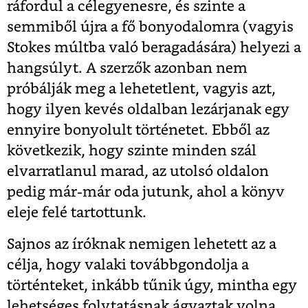
ráfordul a célegyenesre, és szinte a
semmiből újra a fő bonyodalomra (vagyis
Stokes múltba való beragadására) helyezi a
hangsúlyt. A szerzők azonban nem
próbálják meg a lehetetlent, vagyis azt,
hogy ilyen kevés oldalban lezárjanak egy
ennyire bonyolult történetet. Ebből az
következik, hogy szinte minden szál
elvarratlanul marad, az utolsó oldalon
pedig már-már oda jutunk, ahol a könyv
eleje felé tartottunk.
Sajnos az íróknak nemigen lehetett az a
célja, hogy valaki továbbgondolja a
történteket, inkább tűnik úgy, mintha egy
lehetséges folytatásnak ágyaztak volna