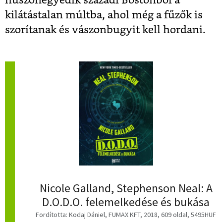
huszonegyedik századi Bostonból a
kilátástalan múltba, ahol még a fűzők is
szorítanak és vászonbugyit kell hordani.
Nicole Galland, Stephenson Neal: A
D.O.D.O. felemelkedése és bukása
Fordította: Kodaj Dániel, FUMAX KFT, 2018, 609 oldal, 5495HUF