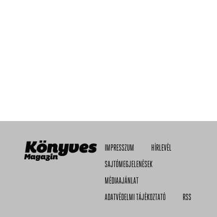
IMPRESSZUM
HÍRLEVÉL
SAJTÓMEGJELENÉSEK
MÉDIAAJÁNLAT
ADATVÉDELMI TÁJÉKOZTATÓ
RSS