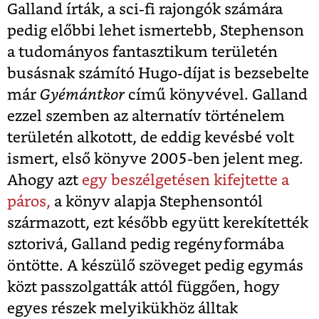
Galland írták, a sci-fi rajongók számára
pedig előbbi lehet ismertebb, Stephenson
a tudományos fantasztikum területén
busásnak számító Hugo-díjat is bezsebelte
már
Gyémántkor
című könyvével. Galland
ezzel szemben az alternatív történelem
területén alkotott, de eddig kevésbé volt
ismert, első könyve 2005-ben jelent meg.
Ahogy azt
egy beszélgetésen kifejtette a
páros,
a könyv alapja Stephensontól
származott, ezt később együtt kerekítették
sztorivá, Galland pedig regényformába
öntötte. A készülő szöveget pedig egymás
közt passzolgatták attól függően, hogy
egyes részek melyikükhöz álltak