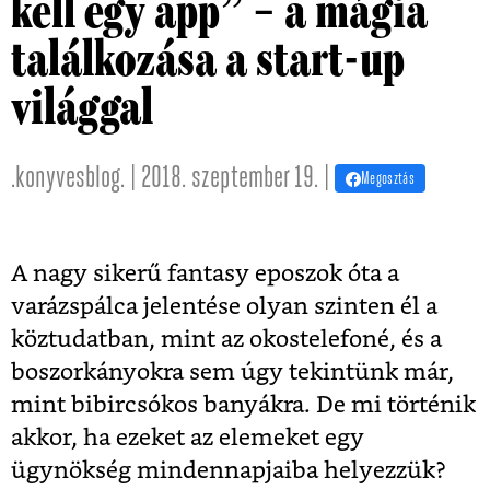
kell egy app” – a mágia
találkozása a start-up
világgal
.konyvesblog. | 2018. szeptember 19. |
Megosztás
A nagy sikerű fantasy eposzok óta a
varázspálca jelentése olyan szinten él a
köztudatban, mint az okostelefoné, és a
boszorkányokra sem úgy tekintünk már,
mint bibircsókos banyákra. De mi történik
akkor, ha ezeket az elemeket egy
ügynökség mindennapjaiba helyezzük?