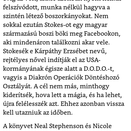
felszívódott, munka nélkül hagyva a
szintén létező boszorkányokat. Nem
sokkal ezután Stokes-ot egy magyar
származású boszi böki meg Facebookon,
aki mindenáron találkozni akar vele.
Stokesék e Kárpáthy Erzsébet nevű,
rejtélyes nővel indítják el az USA-
kormányának égisze alatt a D.O.D.O.-t,
vagyis a Diakrón Operációk Döntéshozó
Osztályát. A cél nem más, minthogy
kiderítsék, hova lett a mágia, és ha lehet,
újra felélesszék azt. Ehhez azonban vissza
kell utazniuk az időben.
A könyvet Neal Stephenson és Nicole