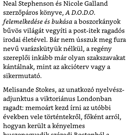
Neal Stephenson és Nicole Galland
szerzőpáros könyve,
A
D.O.D.O.
felemelkedése és bukása
a boszorkányok
bűvös világát vegyíti a post-itek ragadós
irodai életével. Bár nem ússzuk meg fura
nevű varázskütyük nélkül, a regény
szereplői inkább már olyan szakszavakat
kántálnak, mint az akcióterv vagy a
sikermutató.
Melisande Stokes, az unatkozó nyelvész-
adjunktus a viktoriánus Londonban
ragadt: memoárt kezd írni az utóbbi
években vele történtekről, főként arról,
hogyan került a kényelmes