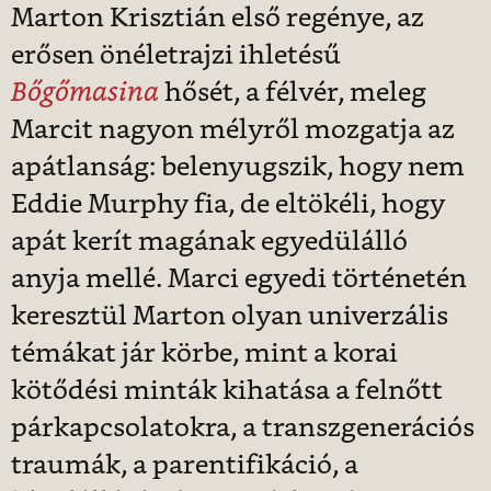
Marton Krisztián első regénye, az
erősen önéletrajzi ihletésű
Bőgőmasina
hősét, a félvér, meleg
Marcit nagyon mélyről mozgatja az
apátlanság: belenyugszik, hogy nem
Eddie Murphy fia, de eltökéli, hogy
apát kerít magának egyedülálló
anyja mellé.
Marci egyedi történetén
keresztül Marton olyan univerzális
témákat jár körbe, mint a korai
kötődési minták kihatása a felnőtt
párkapcsolatokra, a transzgenerációs
traumák, a parentifikáció, a