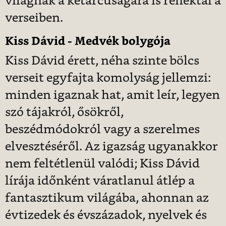
világnak a kétarcúságára is reflektál a
verseiben.
Kiss Dávid - Medvék bolygója
Kiss Dávid érett, néha szinte bölcs
verseit egyfajta komolyság jellemzi:
minden igaznak hat, amit leír, legyen
szó tájakról, ősökről,
beszédmódokról vagy a szerelmes
elvesztéséről. Az igazság ugyanakkor
nem feltétlenül valódi; Kiss Dávid
lírája időnként váratlanul átlép a
fantasztikum világába, ahonnan az
évtizedek és évszázadok, nyelvek és