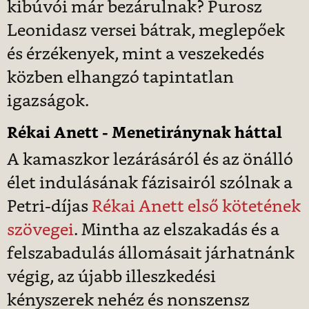
kibúvói már bezárulnak? Purosz
Leonidasz versei bátrak, meglepőek
és érzékenyek, mint a veszekedés
közben elhangzó tapintatlan
igazságok.
Rékai Anett - Menetiránynak háttal
A kamaszkor lezárásáról és az önálló
élet indulásának fázisairól szólnak a
Petri-díjas
Rékai Anett első kötetének
szövegei
. Mintha az elszakadás és a
felszabadulás állomásait járhatnánk
végig, az újabb illeszkedési
kényszerek nehéz és nonszensz