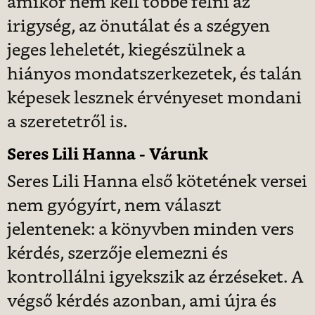
amikor nem kell többé félni az
irigység, az önutálat és a szégyen
jeges leheletét, kiegészülnek a
hiányos mondatszerkezetek, és talán
képesek lesznek érvényeset mondani
a szeretetről is.
Seres Lili Hanna - Várunk
Seres Lili Hanna első kötetének versei
nem gyógyírt, nem választ
jelentenek: a könyvben minden vers
kérdés, szerzője elemezni és
kontrollálni igyekszik az érzéseket. A
végső kérdés azonban, ami újra és