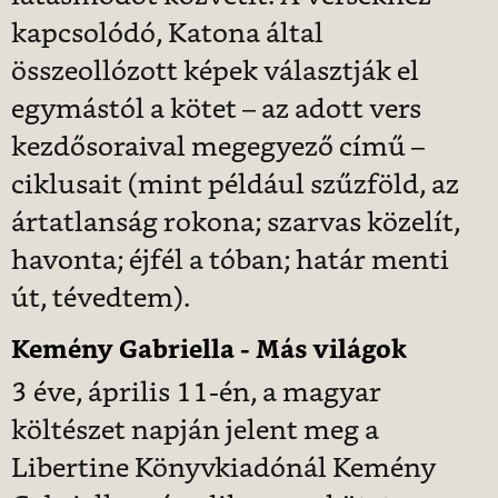
kapcsolódó, Katona által
összeollózott képek választják el
egymástól a kötet – az adott vers
kezdősoraival megegyező című –
ciklusait (mint például szűzföld, az
ártatlanság rokona; szarvas közelít,
havonta; éjfél a tóban; határ menti
út, tévedtem).
Kemény Gabriella - Más világok
3 éve, április 11-én, a magyar
költészet napján jelent meg a
Libertine Könyvkiadónál Kemény