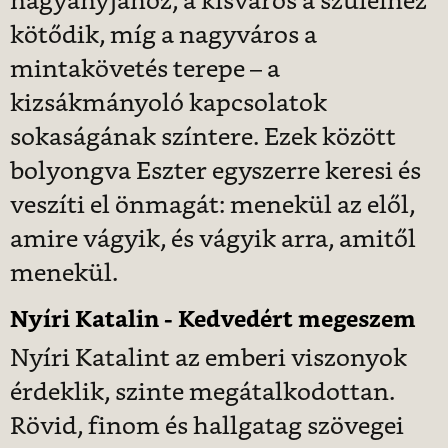
nagyanyjához, a kisváros a szüleihez
kötődik, míg a nagyváros a
mintakövetés terepe – a
kizsákmányoló kapcsolatok
sokaságának színtere. Ezek között
bolyongva Eszter egyszerre keresi és
veszíti el önmagát: menekül az elől,
amire vágyik, és vágyik arra, amitől
menekül.
Nyíri Katalin - Kedvedért megeszem
Nyíri Katalint az emberi viszonyok
érdeklik, szinte megátalkodottan.
Rövid, finom és hallgatag szövegei