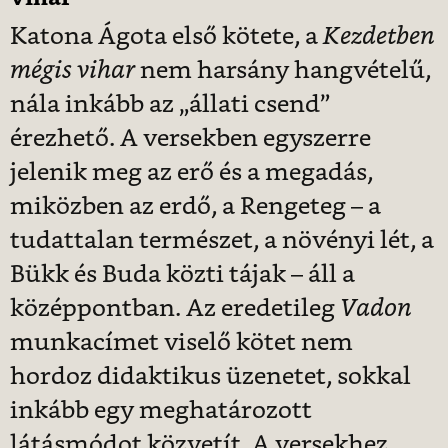
Katona Ágota első kötete, a
Kezdetben
mégis vihar
nem harsány hangvételű,
nála inkább az „állati csend”
érezhető. A versekben egyszerre
jelenik meg az erő és a megadás,
miközben az erdő, a Rengeteg – a
tudattalan természet, a növényi lét, a
Bükk és Buda közti tájak – áll a
középpontban. Az eredetileg
Vadon
munkacímet viselő kötet nem
hordoz didaktikus üzenetet, sokkal
inkább egy meghatározott
látásmódot közvetít. A versekhez