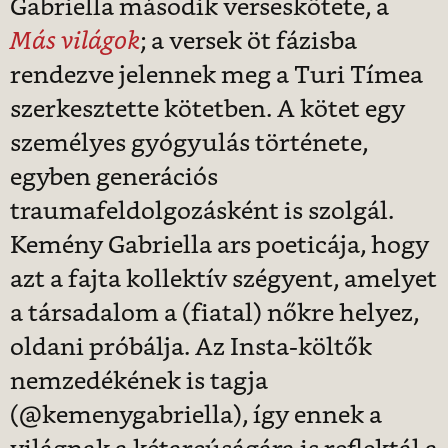
Gabriella második verseskötete, a
Más világok
; a versek öt fázisba
rendezve jelennek meg a Turi Tímea
szerkesztette kötetben. A kötet egy
személyes gyógyulás története,
egyben generációs
traumafeldolgozásként is szolgál.
Kemény Gabriella ars poeticája, hogy
azt a fajta kollektív szégyent, amelyet
a társadalom a (fiatal) nőkre helyez,
oldani próbálja. Az Insta-költők
nemzedékének is tagja
(@kemenygabriella), így ennek a