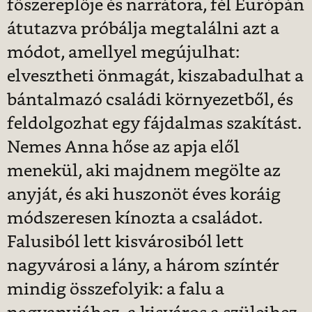
főszereplője és narrátora, fél Európán
átutazva próbálja megtalálni azt a
módot, amellyel megújulhat:
elvesztheti önmagát, kiszabadulhat a
bántalmazó családi környezetből, és
feldolgozhat egy fájdalmas szakítást.
Nemes Anna hőse az apja elől
menekül, aki majdnem megölte az
anyját, és aki huszonöt éves koráig
módszeresen kínozta a családot.
Falusiból lett kisvárosiból lett
nagyvárosi a lány, a három színtér
mindig összefolyik: a falu a