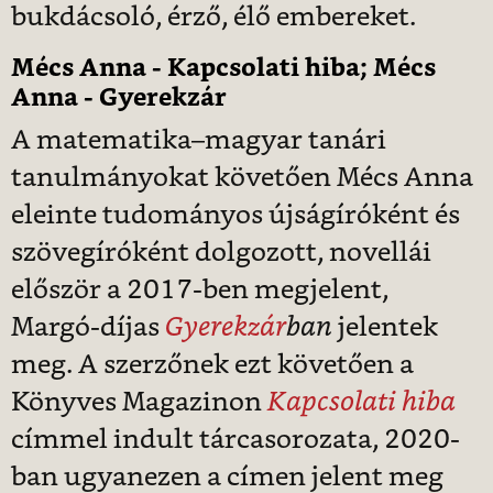
bukdácsoló, érző, élő embereket.
Mécs Anna - Kapcsolati hiba; Mécs
Anna - Gyerekzár
A matematika–magyar tanári
tanulmányokat követően Mécs Anna
eleinte tudományos újságíróként és
szövegíróként dolgozott, novellái
először a 2017-ben megjelent,
Margó-díjas
Gyerekzár
ban
jelentek
meg. A szerzőnek ezt követően a
Könyves Magazinon
Kapcsolati hiba
címmel indult tárcasorozata, 2020-
ban ugyanezen a címen jelent meg