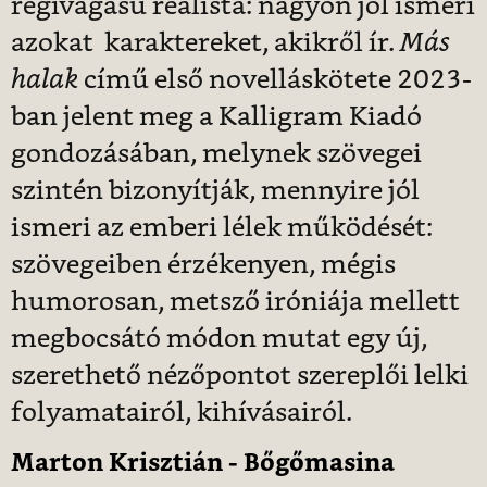
régivágású realista: nagyon jól ismeri
azokat karaktereket, akikről ír.
Más
halak
című első novelláskötete 2023-
ban jelent meg a Kalligram Kiadó
gondozásában, melynek szövegei
szintén bizonyítják, mennyire jól
ismeri az emberi lélek működését:
szövegeiben érzékenyen, mégis
humorosan, metsző iróniája mellett
megbocsátó módon mutat egy új,
szerethető nézőpontot szereplői lelki
folyamatairól, kihívásairól.
Marton Krisztián - Bőgőmasina