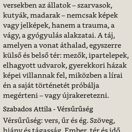
versekben az állatok – szarvasok,
kutyák, madarak – nemcsak képek
vagy jelképek, hanem a trauma, a
vágy, a gyógyulás alakzatai. A táj,
amelyen a vonat áthalad, egyszerre
külső és belső tér: mezők, ipartelepek,
elhagyott udvarok, gyerekkori házak
képei villannak fel, miközben a lírai
én a saját történetét próbálja
megérteni – vagy újrakeretezni.
Szabados Attila - Vérsűrűség
Vérsűrűség: vers, űr és ég. Szöveg,
hiány és tágasság. Ember, tér és idő.