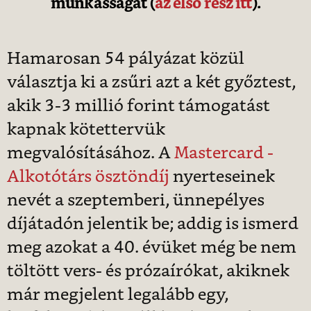
munkásságát (
az első rész itt
).
Hamarosan 54 pályázat közül
választja ki a zsűri azt a két győztest,
akik 3-3 millió forint támogatást
kapnak kötettervük
megvalósításához. A
Mastercard -
Alkotótárs ösztöndíj
nyerteseinek
nevét a szeptemberi, ünnepélyes
díjátadón jelentik be; addig is ismerd
meg azokat a 40. évüket még be nem
töltött vers- és prózaírókat, akiknek
már megjelent legalább egy,