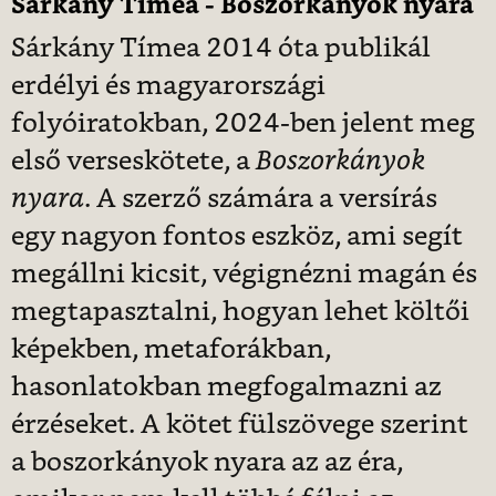
Sárkány Tímea - Boszorkányok nyara
Sárkány Tímea 2014 óta publikál
erdélyi és magyarországi
folyóiratokban, 2024-ben jelent meg
első verseskötete, a
Boszorkányok
nyara
. A szerző számára a versírás
egy nagyon fontos eszköz, ami segít
megállni kicsit, végignézni magán és
megtapasztalni, hogyan lehet költői
képekben, metaforákban,
hasonlatokban megfogalmazni az
érzéseket. A kötet fülszövege szerint
a boszorkányok nyara az az éra,