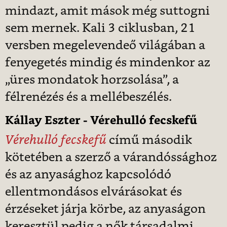
mindazt, amit mások még suttogni
sem mernek. Kali 3 ciklusban, 21
versben megelevendeő világában a
fenyegetés mindig és mindenkor az
„üres mondatok horzsolása”, a
félrenézés és a mellébeszélés.
Kállay Eszter - Vérehulló fecskefű
Vérehulló fecskefű
című második
kötetében a szerző a várandóssághoz
és az anyasághoz kapcsolódó
ellentmondásos elvárásokat és
érzéseket járja körbe, az anyaságon
keresztül pedig a nők társadalmi