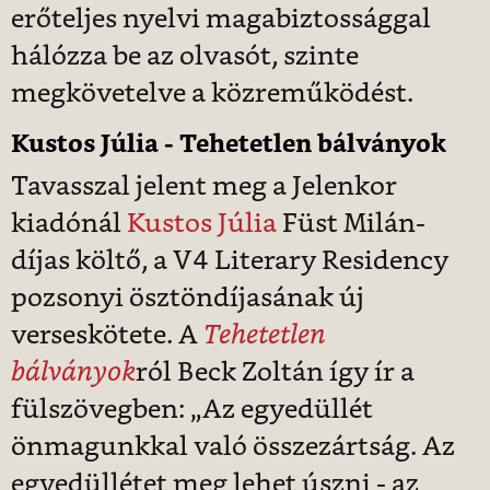
erőteljes nyelvi magabiztossággal
hálózza be az olvasót, szinte
megkövetelve a közreműködést.
Kustos Júlia - Tehetetlen bálványok
Tavasszal jelent meg a Jelenkor
kiadónál
Kustos Júlia
Füst Milán-
díjas költő, a V4 Literary Residency
pozsonyi ösztöndíjasának új
verseskötete. A
Tehetetlen
bálványok
ról Beck Zoltán így ír a
fülszövegben: „Az egyedüllét
önmagunkkal való összezártság. Az
egyedüllétet meg lehet úszni - az