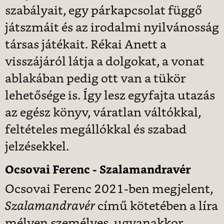
szabályait, egy párkapcsolat függő
játszmáit és az irodalmi nyilvánosság
társas játékait. Rékai Anett a
visszájáról látja a dolgokat, a vonat
ablakában pedig ott van a tükör
lehetősége is. Így lesz egyfajta utazás
az egész könyv, váratlan váltókkal,
feltételes megállókkal és szabad
jelzésekkel.
Ocsovai Ferenc - Szalamandravér
Ocsovai Ferenc 2021-ben megjelent,
Szalamandravér
című kötetében a líra
mélyen személyes, ugyanakkor