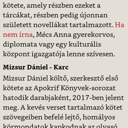
kötete, amely részben ezeket a
tárcákat, részben pedig újonnan
született novellákat tartalmazott.
Ha
nem írna
, Mécs Anna gyerekorvos,
diplomata vagy egy kulturális
központ igazgatója lenne szívesen.
Mizsur Dániel - Karc
Mizsur Dániel költő, szerkesztő első
kötete az Apokrif Könyvek-sorozat
hatodik darabjaként, 2017-ben jelent
meg. A kevés verset tartalmazó kötet
szövegeiben befelé lejtő, homályos
körmondatok kapkodnak az olvasó