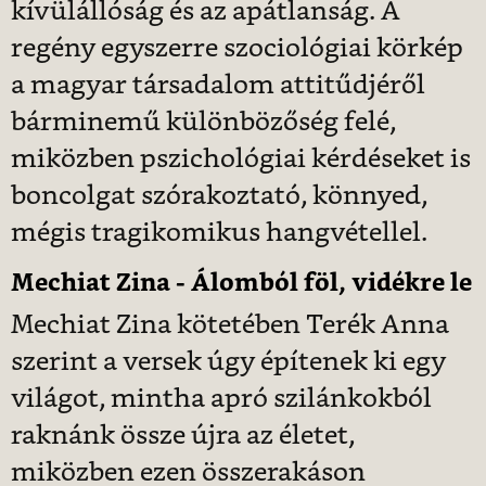
kívülállóság és az apátlanság. A
regény egyszerre szociológiai körkép
a magyar társadalom attitűdjéről
bárminemű különbözőség felé,
miközben pszichológiai kérdéseket is
boncolgat szórakoztató, könnyed,
mégis tragikomikus hangvétellel.
Mechiat Zina - Álomból ​föl, vidékre le
Mechiat ​Zina kötetében Terék Anna
szerint a versek úgy építenek ki egy
világot, mintha apró szilánkokból
raknánk össze újra az életet,
miközben ezen összerakáson