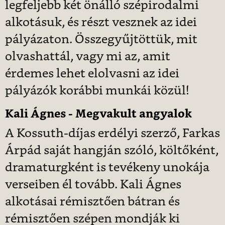
legfeljebb két önálló szépirodalmi
alkotásuk, és részt vesznek az idei
pályázaton. Összegyűjtöttük, mit
olvashattál, vagy mi az, amit
érdemes lehet elolvasni az idei
pályázók korábbi munkái közül!
Kali Ágnes - Megvakult angyalok
A Kossuth-díjas erdélyi szerző, Farkas
Árpád saját hangján szóló, költőként,
dramaturgként is tevékeny unokája
verseiben él tovább. Kali Ágnes
alkotásai rémisztően bátran és
rémisztően szépen mondják ki