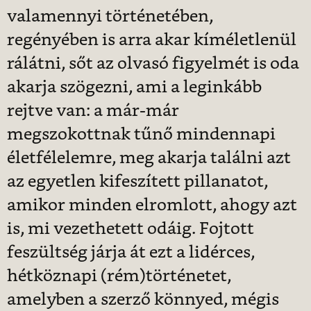
valamennyi történetében,
regényében is arra akar kíméletlenül
rálátni, sőt az olvasó figyelmét is oda
akarja szögezni, ami a leginkább
rejtve van: a már-már
megszokottnak tűnő mindennapi
életfélelemre, meg akarja találni azt
az egyetlen kifeszített pillanatot,
amikor minden elromlott, ahogy azt
is, mi vezethetett odáig. Fojtott
feszültség járja át ezt a lidérces,
hétköznapi (rém)történetet,
amelyben a szerző könnyed, mégis